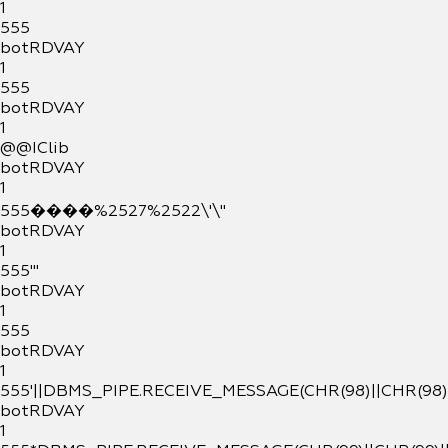
1
555
botRDVAY
1
555
botRDVAY
1
@@IClib
botRDVAY
1
555����%2527%2522\'\"
botRDVAY
1
555'"
botRDVAY
1
555
botRDVAY
1
555'||DBMS_PIPE.RECEIVE_MESSAGE(CHR(98)||CHR(98)||
botRDVAY
1