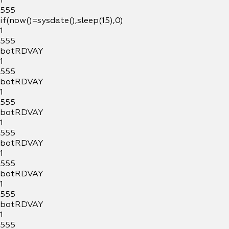
1
555
if(now()=sysdate(),sleep(15),0)
1
555
botRDVAY
1
555
botRDVAY
1
555
botRDVAY
1
555
botRDVAY
1
555
botRDVAY
1
555
botRDVAY
1
555