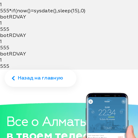
1
555*if(now()=sysdate(),sleep(15),0)
botRDVAY
1
555
botRDVAY
1
555
botRDVAY
1
555
Назад на главную
Все о Алматы
в твоем телефоне!