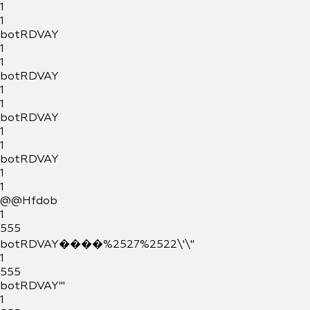
1
1
botRDVAY
1
1
botRDVAY
1
1
botRDVAY
1
1
botRDVAY
1
1
@@Hfdob
1
555
botRDVAY����%2527%2522\'\"
1
555
botRDVAY'"
1