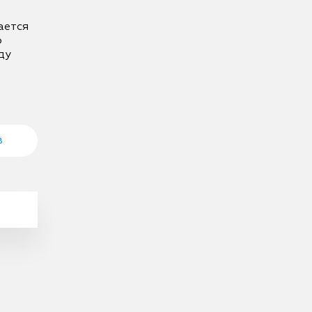
ется 
 
у 
в