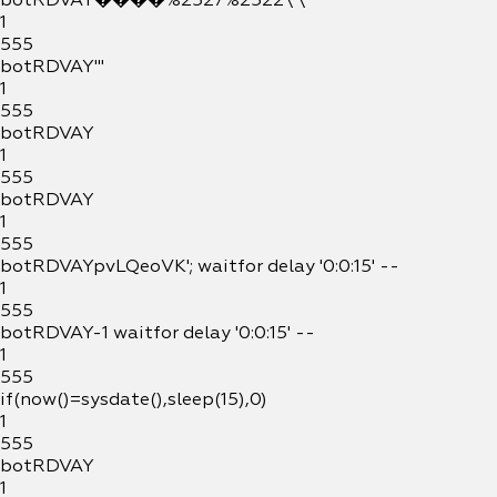
botRDVAY����%2527%2522\'\"
1
555
botRDVAY'"
1
555
botRDVAY
1
555
botRDVAY
1
555
botRDVAYpvLQeoVK'; waitfor delay '0:0:15' --
1
555
botRDVAY-1 waitfor delay '0:0:15' --
1
555
if(now()=sysdate(),sleep(15),0)
1
555
botRDVAY
1