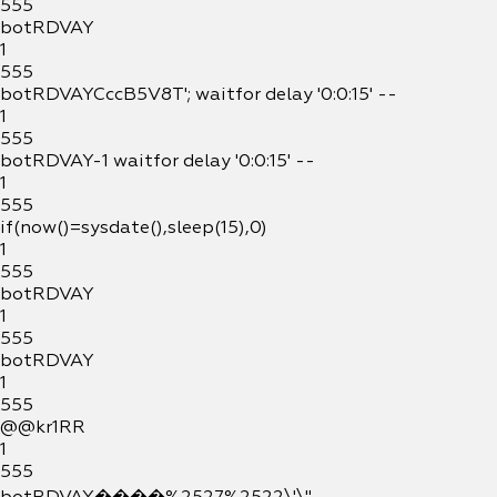
555
botRDVAY
1
555
botRDVAYCccB5V8T'; waitfor delay '0:0:15' --
1
555
botRDVAY-1 waitfor delay '0:0:15' --
1
555
if(now()=sysdate(),sleep(15),0)
1
555
botRDVAY
1
555
botRDVAY
1
555
@@kr1RR
1
555