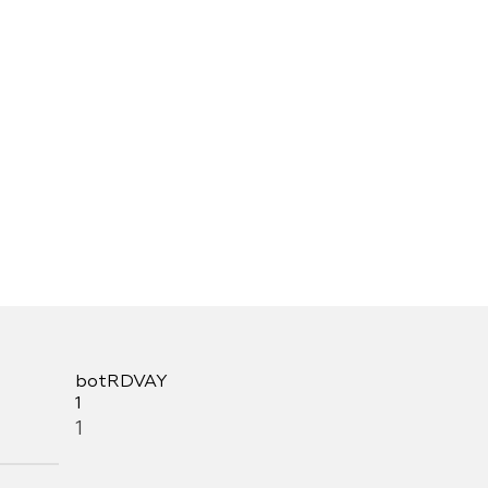
botRDVAY
1
1