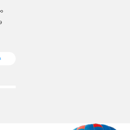
ю 
 
в