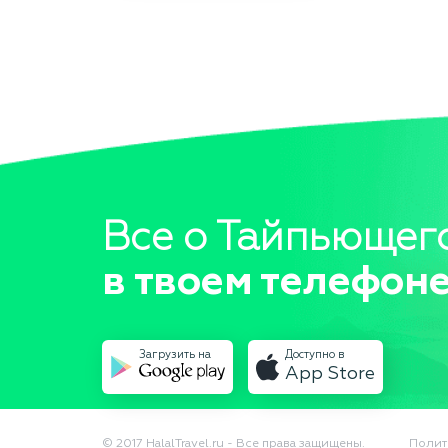
Все о Тайпьющег
в твоем телефоне
Загрузить на
Доступно в
App Store
© 2017 HalalTravel.ru - Все права защищены.
Полит