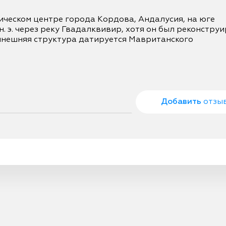
ическом центре города Кордова, Андалусия, на юге 
н. э. через реку Гвадалквивир, хотя он был реконструи
нынешняя структура датируется Мавританского 
Добавить
отзы