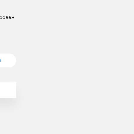
рован 
в