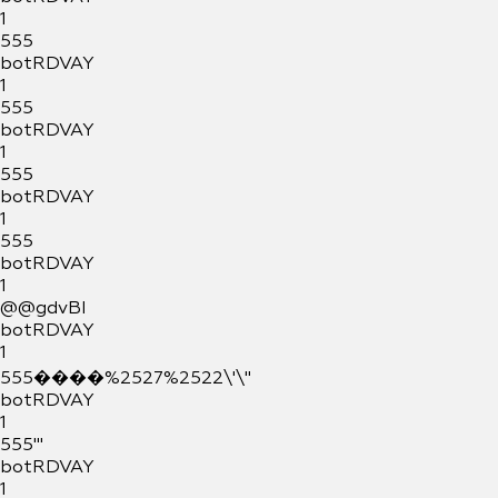
1
555
botRDVAY
1
555
botRDVAY
1
555
botRDVAY
1
555
botRDVAY
1
@@gdvBI
botRDVAY
1
555����%2527%2522\'\"
botRDVAY
1
555'"
botRDVAY
1