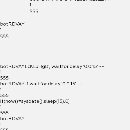
1
555
botRDVAY
1
555
botRDVAYLcKEJHgB'; waitfor delay '0:0:15' --
1
555
botRDVAY-1 waitfor delay '0:0:15' --
1
555
if(now()=sysdate(),sleep(15),0)
1
555
botRDVAY
1