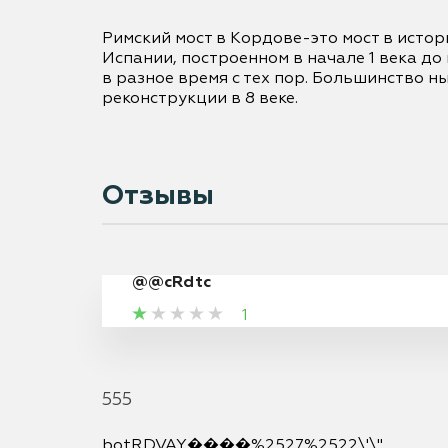
Римский мост в Кордове-это мост в истор
Испании, построенном в начале 1 века до 
в разное время с тех пор. Большинство 
реконструкции в 8 веке.

Отзывы
@@cRdtc
1
555
botRDVAY����%2527%2522\'\"