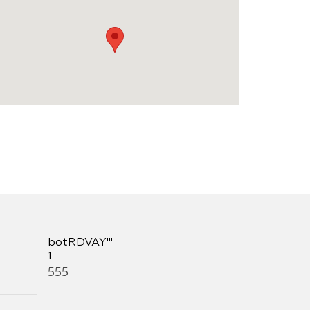
botRDVAY'"
1
555