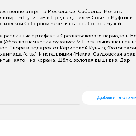
ржественно открыта Московская Соборная Мечеть 
димиром Путиным и Председателем Совета Муфтиев 
осковской Соборной мечети стал работать музей.

я различные артефакты Средневекового периода и Но
 (Абсолютная копия рукописи VIII век, выполненная из
ом Дворе в подарок от Керимовой Кунчи); Фотография
мада (с.г.в.). Инсталляция (Мекка, Саудовская арави
тым аятом из Корана. Шёлк, золотая вышивка. Дар 
Добавить
отзы