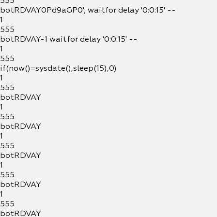
555
botRDVAY0Pd9aGP0'; waitfor delay '0:0:15' --
1
555
botRDVAY-1 waitfor delay '0:0:15' --
1
555
if(now()=sysdate(),sleep(15),0)
1
555
botRDVAY
1
555
botRDVAY
1
555
botRDVAY
1
555
botRDVAY
1
555
botRDVAY