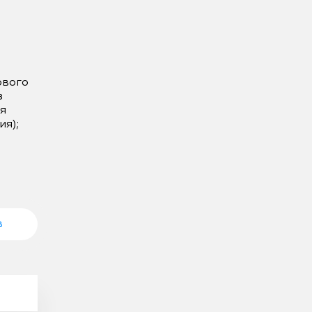
вого 
 
 
я); 
в