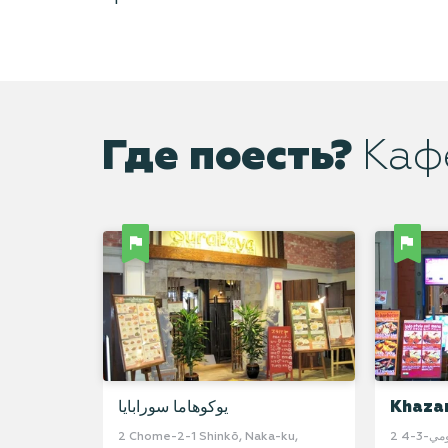
Где поесть?
Каф
Khaza
يوكوهاما سورابايا
2 تشومي-3-4 Minatomirai, Nishi-ku,
2 Chome-2-1 Shinkō, Naka-ku,