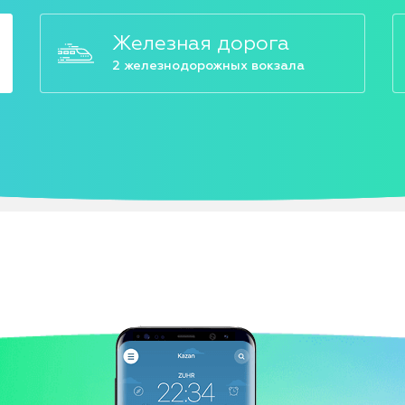
Железная дорога
2 железнодорожных вокзала