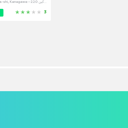
kohama-shi, Kanagawa
Япония
3