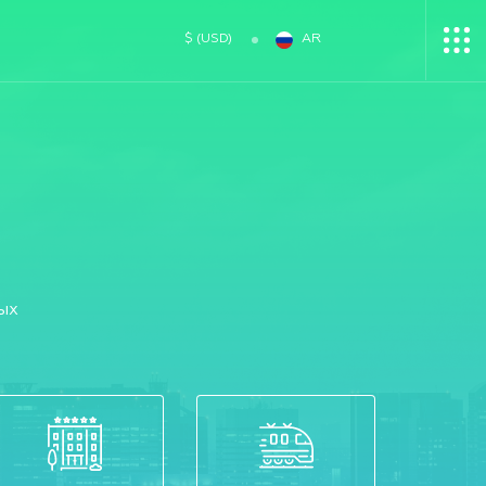
$ (USD)
AR
ых