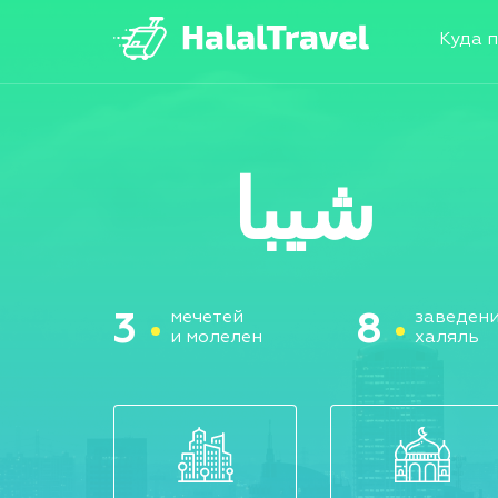
Куда 
شيبا
мечетей
заведен
3
8
и молелен
халяль