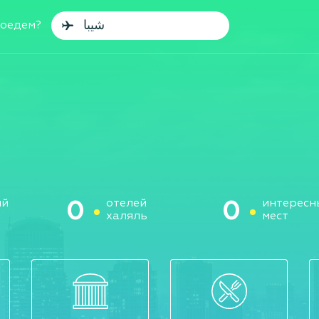
поедем?
ий
отелей
интересн
0
0
халяль
мест