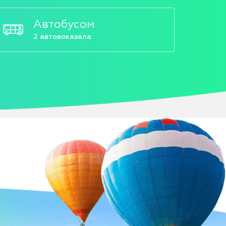
Автобусом
2 автовоказала