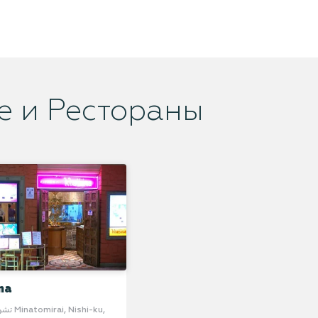
е и Рестораны
na