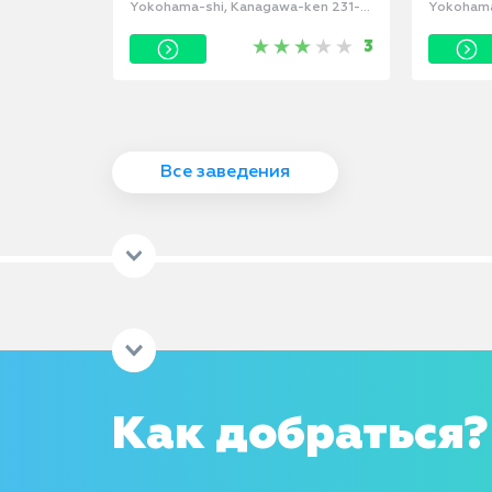
Yo-كين 220-
Yokohama-shi, Kanagawa-ken 231-
0001, Япония
0012, 
3
Все заведения
Как добраться?