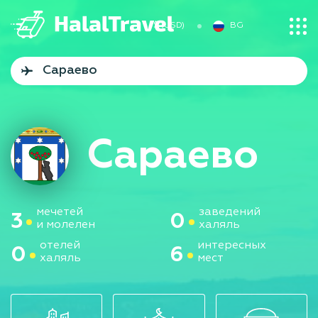
$ (USD)
BG
Сараево
мечетей
заведений
3
0
и молелен
халяль
отелей
интересных
0
6
халяль
мест