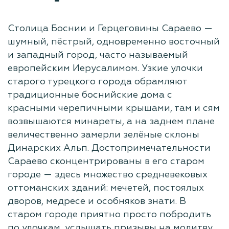
Столица Боснии и Герцеговины Сараево —
шумный, пёстрый, одновременно восточный
и западный город, часто называемый
европейским Иерусалимом. Узкие улочки
старого турецкого города обрамляют
традиционные боснийские дома с
красными черепичными крышами, там и сям
возвышаются минареты, а на заднем плане
величественно замерли зелёные склоны
Динарских Альп. Достопримечательности
Сараево сконцентрированы в его старом
городе — здесь множество средневековых
оттоманских зданий: мечетей, постоялых
дворов, медресе и особняков знати. В
старом городе приятно просто побродить
по улочкам, услышать призывы на молитву,