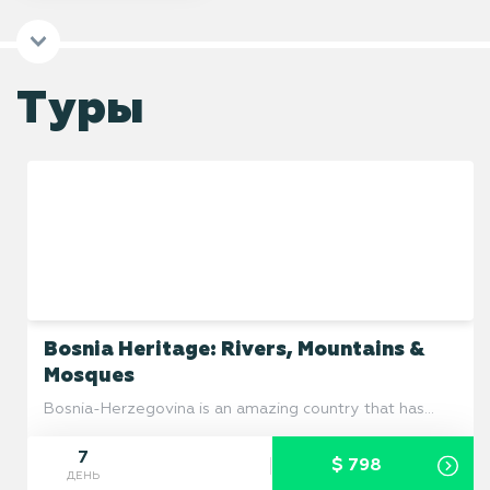
Туры
Bosnia Heritage: Rivers, Mountains &
Mosques
Bosnia-Herzegovina is an amazing country that has
been recovering strongly since the war of the mid
1990s. Amongst its jewels is an abundance of
7
$ 798
mountains, forests, rivers, waterfalls, hospitable people
ДЕНЬ