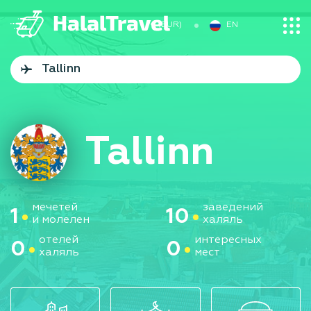
€ (EUR)
EN
Tallinn
мечетей
заведений
1
10
и молелен
халяль
отелей
интересных
0
0
халяль
мест