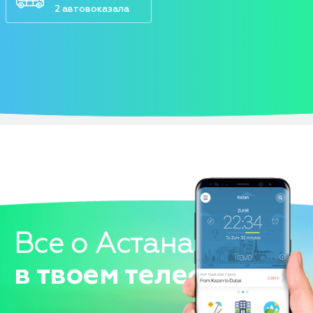
2 автовоказала
Все о Астана
в твоем телефоне!