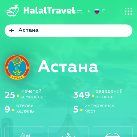
IT
₸ (KZT)
Астана
мечетей
заведений
25
349
и молелен
халяль
отелей
интересных
9
5
халяль
мест