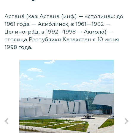
Астана́ (каз. Астана (инф.) — «столица»; до
1961 года — Акмо́линск, в 1961—1992 —
Целиногра́д, в 1992—1998 — Акмола́) —
столица Республики Казахстан с 10 июня
1998 года.