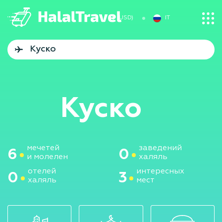
$ (USD)
IT
Куско
мечетей
заведений
6
0
и молелен
халяль
отелей
интересных
0
3
халяль
мест