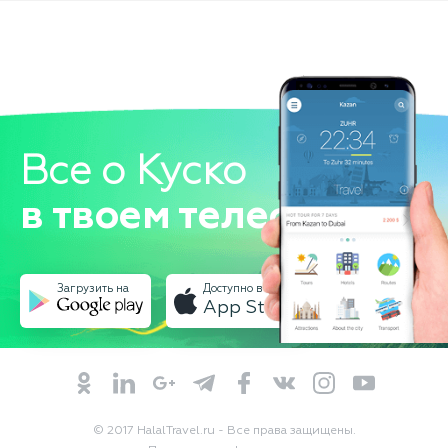
через
несколько
видов
Андских
средах,
включая
облачные
леса и
горные
Все о Куско
тундры.
Поселений,
в твоем телефоне!
туннели и
многие
Инкские
руины,
расположенные
Загрузить на
Доступно в
вдоль
App Store
тропы,
прежде
чем
заканчивая
конечной
на солнце
ворота на
© 2017 HalalTravel.ru - Все права защищены.
гору Мачу-