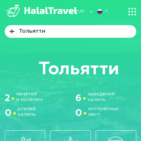
₽ (RUB)
IT
Тольятти
мечетей
заведений
2
6
и молелен
халяль
отелей
интересных
0
0
халяль
мест