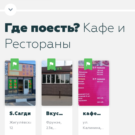
Где поесть?
Кафе и
Рестораны
S.Сагдиана
Вкус
кафе
Хаус
"Муслим"
Жигулёвская,
​Фрунзе,
ул.
12
23в​,
Калинина,
Тольятти
57,