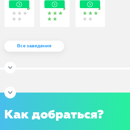
Тольятти,
0
5
3
Самарская
обл.
Все заведения
Как добраться?