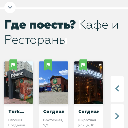
Где поесть?
Кафе и
Рестораны
Turk
Согдиана
Согдиана
Айва
Doner
Евгения
​Восточная,
​Широтная
​Улица Ю
Богдановича,
5/1
улица, 100
Р.Г. Эрв