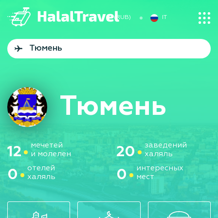
₽ (RUB)
IT
Тюмень
мечетей
заведений
12
20
и молелен
халяль
отелей
интересных
0
0
халяль
мест