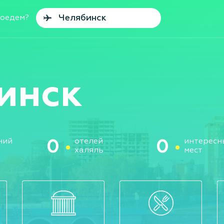
поедем?
инск
ний
отелей
интересн
0
0
халяль
мест