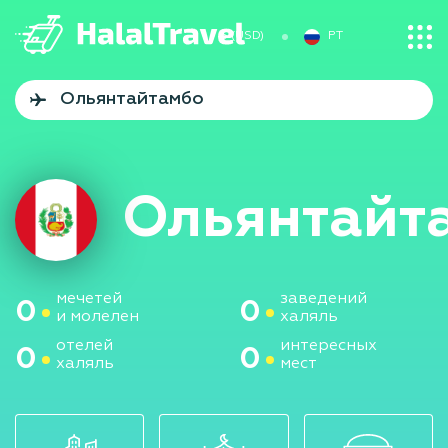
$ (USD)
PT
Ольянтайт
мечетей
заведений
0
0
и молелен
халяль
отелей
интересных
0
0
халяль
мест