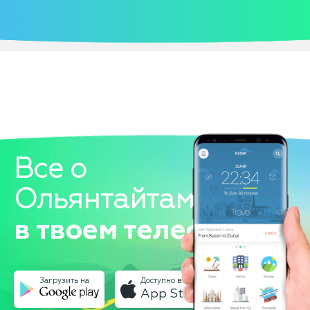
Все о
Ольянтайтамбо
в твоем телефоне!
Загрузить на
Доступно в
App Store