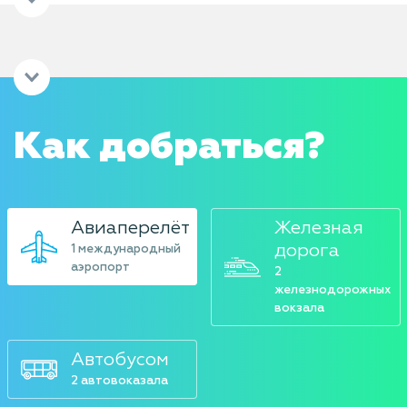
башнями
Энрике I
добавле
третья
цилиндр
башня,
соедин
два
Как добраться?
внешних
Авиаперелёт
Железная
дорога
1 международный
аэропорт
2
железнодорожных
вокзала
Автобусом
2 автовоказала