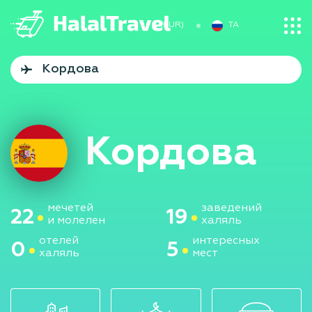
€ (EUR)
TA
Кордова
мечетей
заведений
22
19
и молелен
халяль
отелей
интересных
0
5
халяль
мест